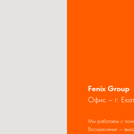
Fenix Group
Офис – г. Ека
Мы работаем с поне
Воскресенье — выхо